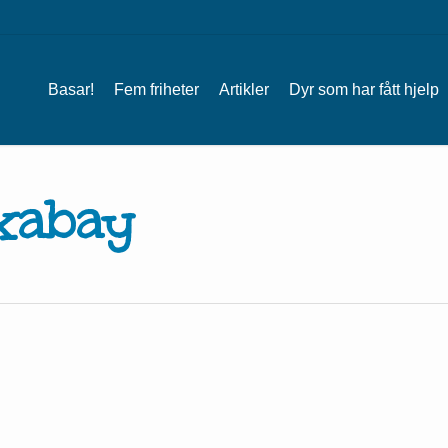
Basar!
Fem friheter
Artikler
Dyr som har fått hjelp
xabay