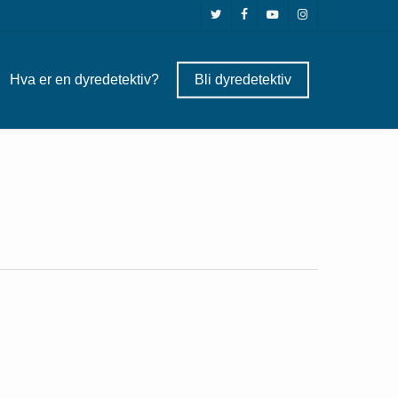
twitter
facebook
youtube
instagram
Hva er en dyredetektiv?
Bli dyredetektiv