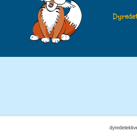
Dyredet
© 20
dyredetektiv