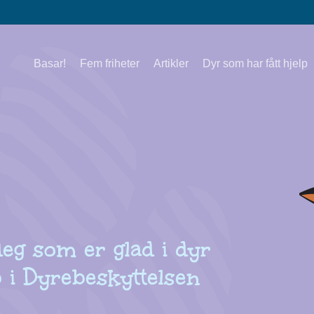
Basar!
Fem friheter
Artikler
Dyr som har fått hjelp
deg som er glad i dyr
 i Dyrebeskyttelsen