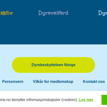
ektiv
Dyrevelferd
Dy
Dyrebeskyttelsen Norge
Personvern
Vilkår for medlemskap
Kontakt oss
RESPONSIV M
26 Dyredetektivene.
Design og utvikling av
ene.no benytter informasjonskapsler (cookies).
Les mer