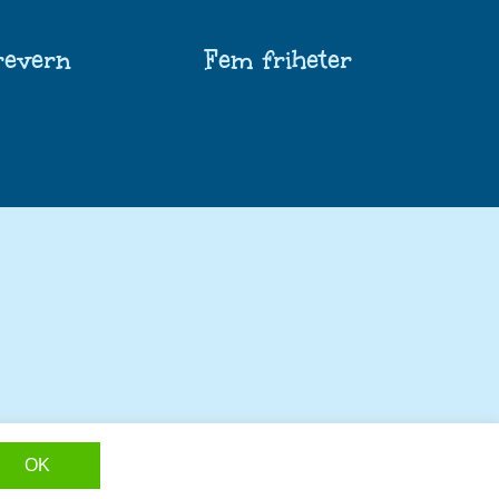
revern
Fem friheter
EDIA
OK