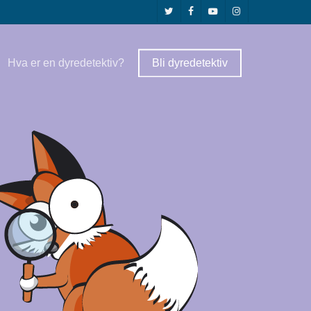
twitter
facebook
youtube
instagram
Hva er en dyredetektiv?
Bli dyredetektiv