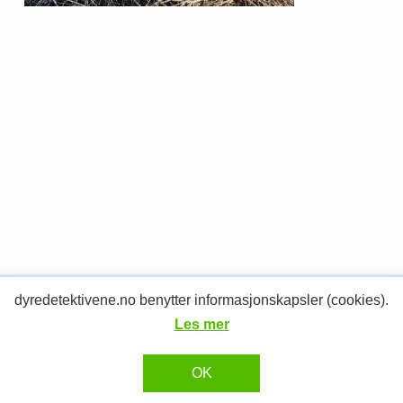
dyredetektivene.no benytter informasjonskapsler (cookies).
© 2026 Dyredetektivene.
RESPONSIV MEDIA
Design og utvikling av
Les mer
OK