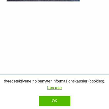
dyredetektivene.no benytter informasjonskapsler (cookies).
© 2026 Dyredetektivene.
RESPONSIV MEDIA
Design og utvikling av
Les mer
OK