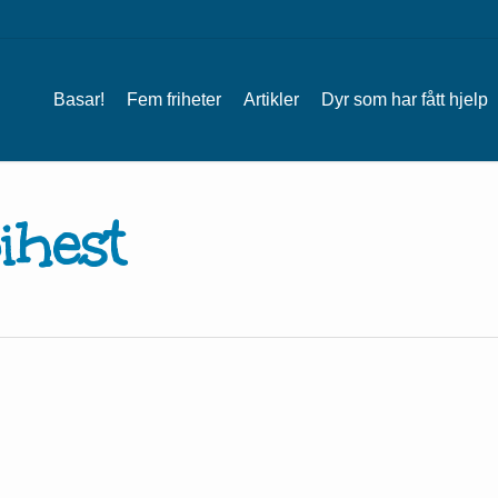
Basar!
Fem friheter
Artikler
Dyr som har fått hjelp
ihest