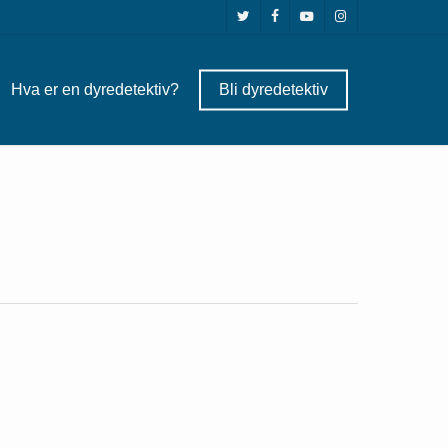
twitter
facebook
youtube
instagram
Hva er en dyredetektiv?
Bli dyredetektiv