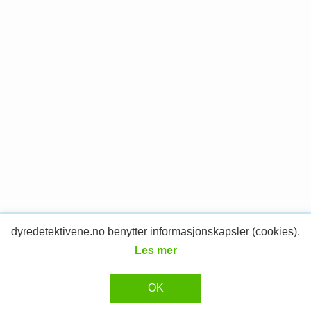
dyredetektivene.no benytter informasjonskapsler (cookies).
© 2026 Dyredetektivene.
RESPONSIV MEDIA
Design og utvikling av
Les mer
OK