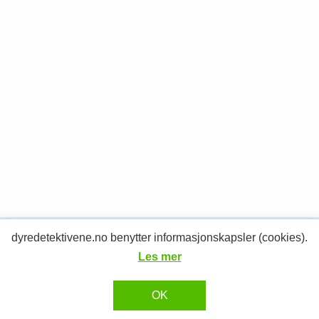
dyredetektivene.no benytter informasjonskapsler (cookies).
© 2026 Dyredetektivene.
RESPONSIV MEDIA
Design og utvikling av
Les mer
OK