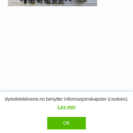
dyredetektivene.no benytter informasjonskapsler (cookies).
© 2026 Dyredetektivene.
RESPONSIV MEDIA
Design og utvikling av
Les mer
OK