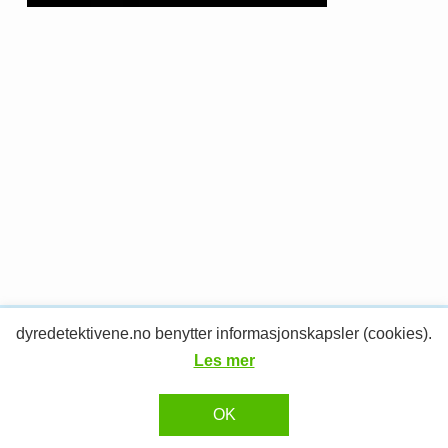
dyredetektivene.no benytter informasjonskapsler (cookies).
© 2026 Dyredetektivene.
RESPONSIV MEDIA
Design og utvikling av
Les mer
OK