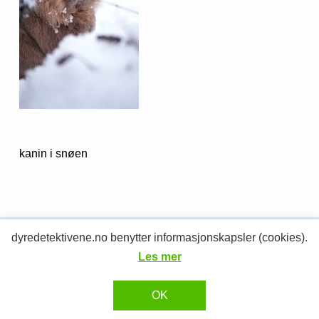
kanin i snøen
dyredetektivene.no benytter informasjonskapsler (cookies).
© 2026 Dyredetektivene.
RESPONSIV MEDIA
Design og utvikling av
Les mer
OK