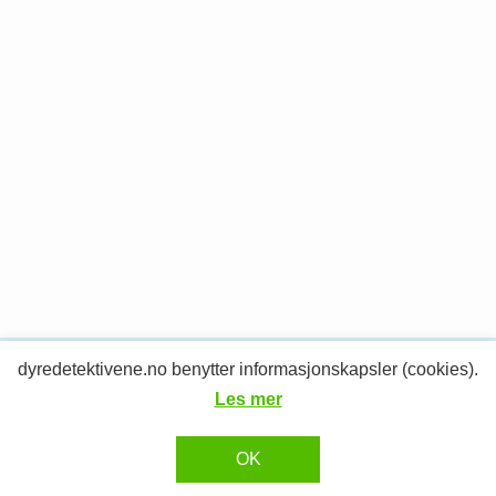
dyredetektivene.no benytter informasjonskapsler (cookies).
© 2026 Dyredetektivene.
RESPONSIV MEDIA
Design og utvikling av
Les mer
OK