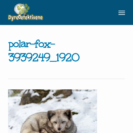
Skip
Meny
to
main
content
polar-fox-
3939249_1920