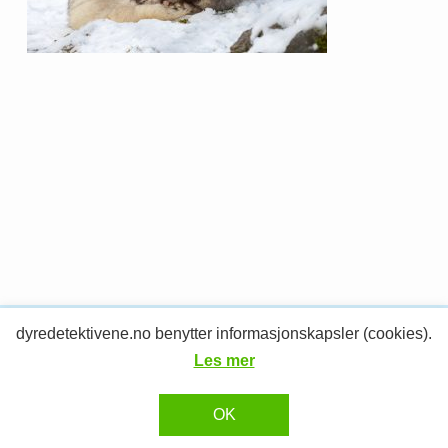
dyredetektivene.no benytter informasjonskapsler (cookies).
© 2026 Dyredetektivene.
RESPONSIV MEDIA
Design og utvikling av
Les mer
OK