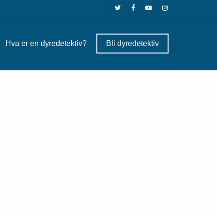
twitter
facebook
youtube
instagram
Hva er en dyredetektiv?
Bli dyredetektiv