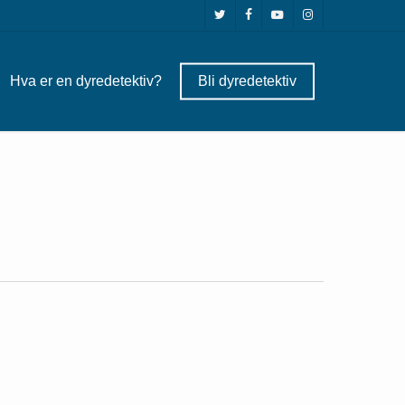
twitter
facebook
youtube
instagram
Hva er en dyredetektiv?
Bli dyredetektiv