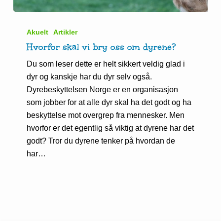
Hvorfor
skal
Akuelt
Artikler
vi
Hvorfor skal vi bry oss om dyrene?
bry
Du som leser dette er helt sikkert veldig glad i
oss
dyr og kanskje har du dyr selv også.
om
Dyrebeskyttelsen Norge er en organisasjon
dyrene?
som jobber for at alle dyr skal ha det godt og ha
beskyttelse mot overgrep fra mennesker. Men
hvorfor er det egentlig så viktig at dyrene har det
godt? Tror du dyrene tenker på hvordan de
har…