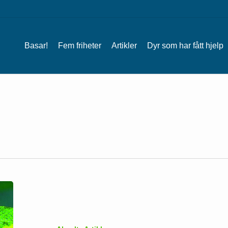
Basar!
Fem friheter
Artikler
Dyr som har fått hjelp
Krypdyr
(reptiler)
som
familiedyr