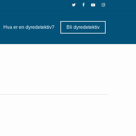
twitter
facebook
youtube
instagram
Hva er en dyredetektiv?
Bli dyredetektiv