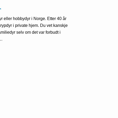
r
r eller hobbydyr i Norge. Etter 40 år
krypdyr i private hjem. Du vet kanskje
iliedyr selv om det var forbudt i
k…