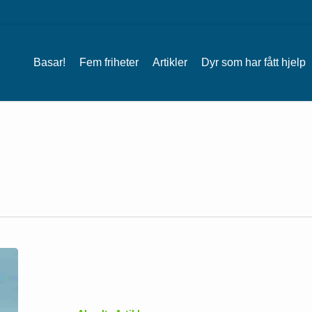
Basar!
Fem friheter
Artikler
Dyr som har fått hjelp
Dyr
som
ligner
på