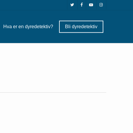
twitter
facebook
youtube
instagram
Hva er en dyredetektiv?
Bli dyredetektiv