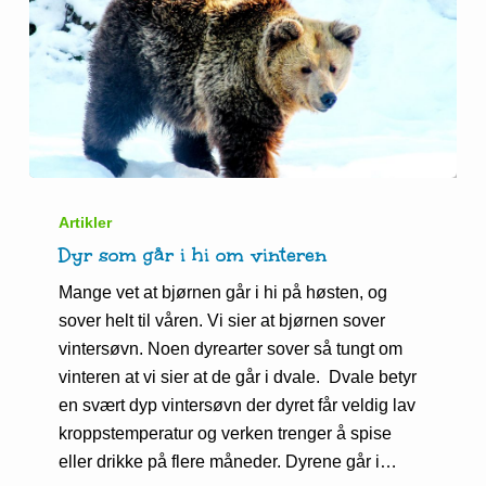
Dyr
som
Artikler
går
Dyr som går i hi om vinteren
i
Mange vet at bjørnen går i hi på høsten, og
hi
sover helt til våren. Vi sier at bjørnen sover
om
vintersøvn. Noen dyrearter sover så tungt om
vinteren
vinteren at vi sier at de går i dvale. Dvale betyr
en svært dyp vintersøvn der dyret får veldig lav
kroppstemperatur og verken trenger å spise
eller drikke på flere måneder. Dyrene går i…