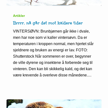
Brrrr,
nå
Artikler
går
Brrrr, nå går det mot kaldere tider
det
VINTERSØVN: Brunbjørnen går ikke i dvale,
mot
men har noe som vi kaller vintersøvn. Da er
kaldere
temperaturen i kroppen normal, men hjertet slår
tider
sjeldnere og bruken av energi er lav. FOTO:
Shutterstock Når sommeren er over, begynner
de ville dyrene og insektene å forberede seg til
vinteren. Den kan bli skikkelig kald, og det kan
være krevende å overleve disse månedene.…